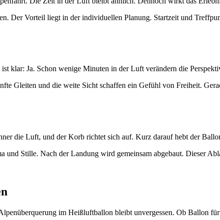
enfahrt. Die Zeit in der Luft bleibt ähnlich. Dennoch wirkt das Erlebni
. Der Vorteil liegt in der individuellen Planung. Startzeit und Treffpu
ist klar: Ja. Schon wenige Minuten in der Luft verändern die Perspekt
nfte Gleiten und die weite Sicht schaffen ein Gefühl von Freiheit. Gera
ner die Luft, und der Korb richtet sich auf. Kurz darauf hebt der Ballo
ma und Stille. Nach der Landung wird gemeinsam abgebaut. Dieser Ablauf
en
e Alpenüberquerung im Heißluftballon bleibt unvergessen. Ob Ballon für 