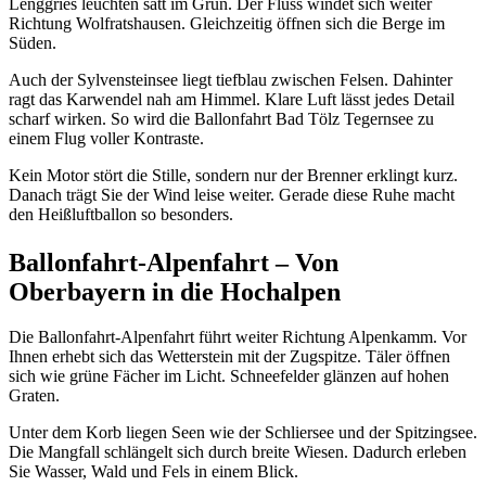
Lenggries leuchten satt im Grün. Der Fluss windet sich weiter
Richtung Wolfratshausen. Gleichzeitig öffnen sich die Berge im
Süden.
Auch der Sylvensteinsee liegt tiefblau zwischen Felsen. Dahinter
ragt das Karwendel nah am Himmel. Klare Luft lässt jedes Detail
scharf wirken. So wird die Ballonfahrt Bad Tölz Tegernsee zu
einem Flug voller Kontraste.
Kein Motor stört die Stille, sondern nur der Brenner erklingt kurz.
Danach trägt Sie der Wind leise weiter. Gerade diese Ruhe macht
den Heißluftballon so besonders.
Ballonfahrt-Alpenfahrt – Von
Oberbayern in die Hochalpen
Die Ballonfahrt-Alpenfahrt führt weiter Richtung Alpenkamm. Vor
Ihnen erhebt sich das Wetterstein mit der Zugspitze. Täler öffnen
sich wie grüne Fächer im Licht. Schneefelder glänzen auf hohen
Graten.
Unter dem Korb liegen Seen wie der Schliersee und der Spitzingsee.
Die Mangfall schlängelt sich durch breite Wiesen. Dadurch erleben
Sie Wasser, Wald und Fels in einem Blick.